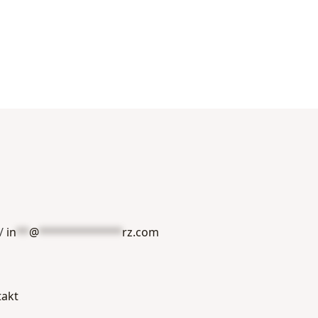
/
in
**
@
*************
rz.com
takt