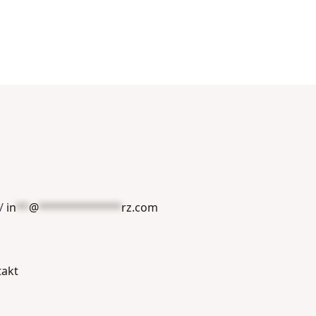
/
in
**
@
*************
rz.com
takt