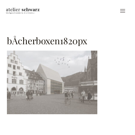
bÅcherboxen1820px