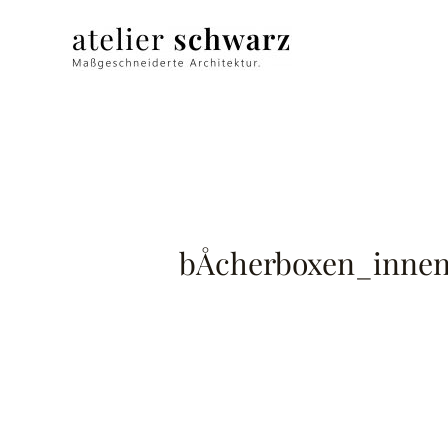
bÅcherboxen_inne