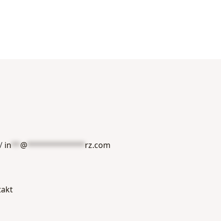
/
in
**
@
*************
rz.com
takt